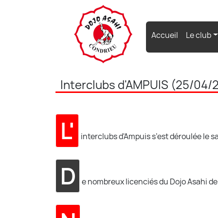
(current)
Accueil
Le club
Interclubs d'AMPUIS (25/04/
L'
interclubs d'Ampuis s’est déroulée le s
D
e nombreux licenciés du Dojo Asahi de 