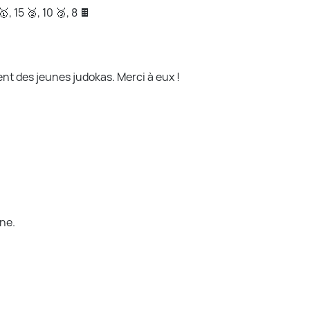
, 15 🥈, 10 🥉, 8 🍫
nt des jeunes judokas. Merci à eux !
ne.