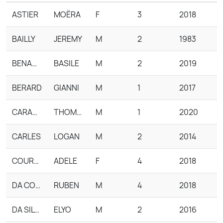
ASTIER
MOËRA
F
3
2018
BAILLY
JEREMY
M
2
1983
BENAHMED
BASILE
M
2
2019
BERARD
GIANNI
M
1
2017
CARANTELLY
THOMAS
M
1
2020
CARLES
LOGAN
M
2
2014
COURTOIS
ADELE
F
4
2018
DA COSTA
RUBEN
M
4
2018
DA SILVA
ELYO
M
2
2016