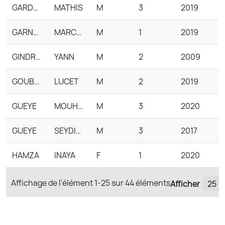
GARDON
MATHIS
M
3
2019
GARNAUD
MARCEAU
M
1
2019
GINDROZ-CARAËS
YANN
M
2
2009
GOUBY BESSERRE
LUCET
M
2
2019
GUEYE
MOUHAMED
M
3
2020
GUEYE
SEYDINA
M
3
2017
HAMZA
INAYA
F
1
2020
Affichage de l'élément
1-25
sur
44
éléments
Afficher