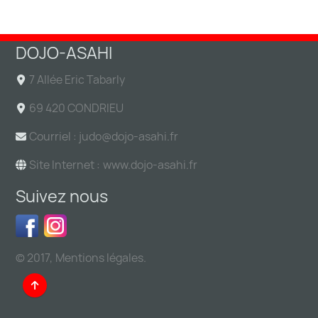
DOJO-ASAHI
7 Allée Eric Tabarly
69 420 CONDRIEU
Courriel : judo@
dojo-asahi.fr
Site Internet :
www.dojo-asahi.fr
Suivez nous
© 2017,
Mentions légales
.