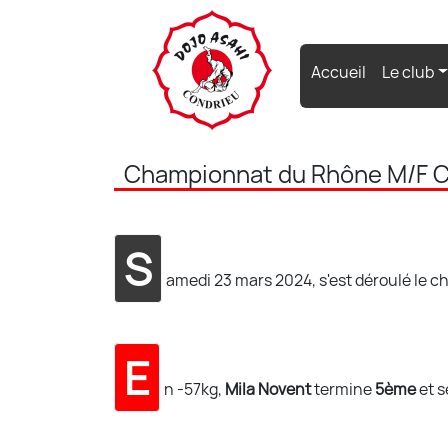
(current)
Accueil
Le club
Championnat du Rhône M/F C
S
amedi 23 mars 2024, s'est déroulé le 
E
n -57kg,
Mila Novent
termine
5ème
et 