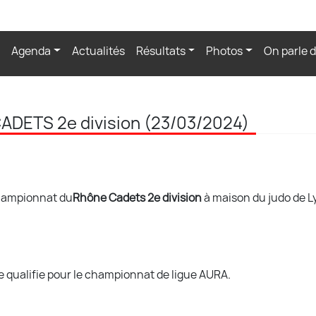
Agenda
Actualités
Résultats
Photos
On parle 
ADETS 2e division (23/03/2024)
championnat du
Rhône Cadets 2e division
à maison du judo de L
se qualifie pour le championnat de ligue AURA.