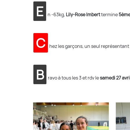
E
n -63kg,
Lily-Rose Imbert
termine
5èm
C
hez les garçons, un seul représentant
B
ravo à tous les 3 et rdv le
samedi 27 avr