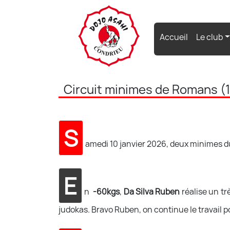
(current)
Accueil
Le club
Circuit minimes de Romans (
S
amedi 10 janvier 2026, deux minimes d
E
n
-60kgs
,
Da Silva Ruben
réalise un t
judokas. Bravo Ruben, on continue le travail po