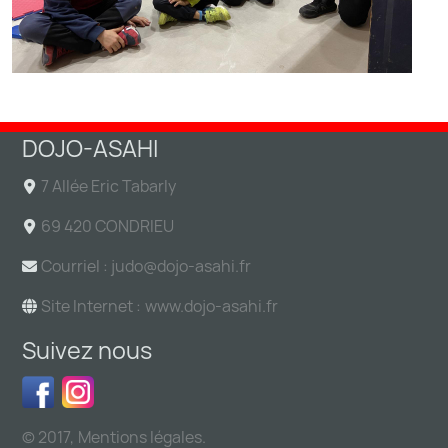
DOJO-ASAHI
7 Allée Eric Tabarly
69 420 CONDRIEU
Courriel : judo@
dojo-asahi.fr
Site Internet :
www.dojo-asahi.fr
Suivez nous
© 2017,
Mentions légales
.