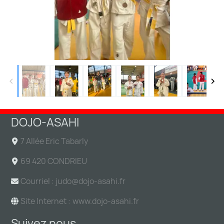
DOJO-ASAHI
7 Allée Eric Tabarly
69 420 CONDRIEU
Courriel : judo@
dojo-asahi.fr
Site Internet :
www.dojo-asahi.fr
Suivez nous