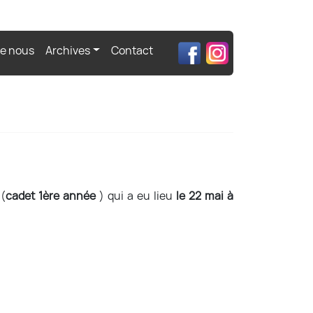
de nous
Archives
Contact
 (
cadet 1ère année
) qui a eu lieu
le 22 mai à