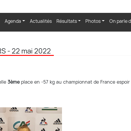
Agenda
Actualités
Résultats
Photos
On parle 
 - 22 mai 2022
elle
3ème
place en -57 kg au championnat de France espoir