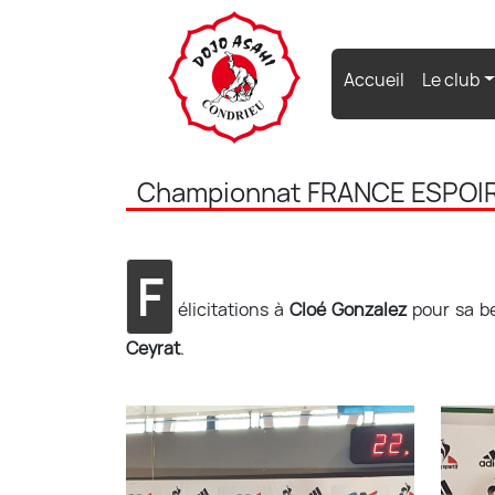
(current)
Accueil
Le club
Championnat FRANCE ESPOIRS
F
élicitations à
Cloé Gonzalez
pour sa b
Ceyrat
.