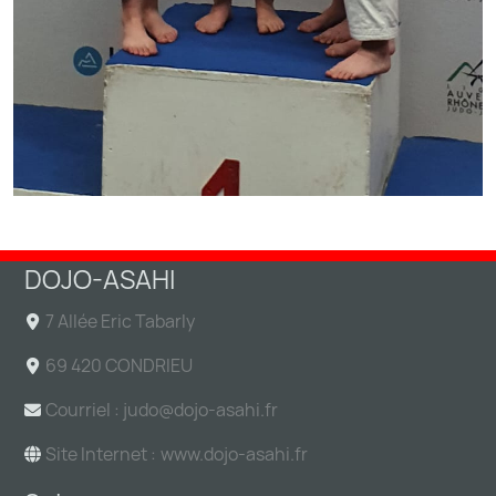
DOJO-ASAHI
7 Allée Eric Tabarly
69 420 CONDRIEU
Courriel : judo@
dojo-asahi.fr
Site Internet :
www.dojo-asahi.fr