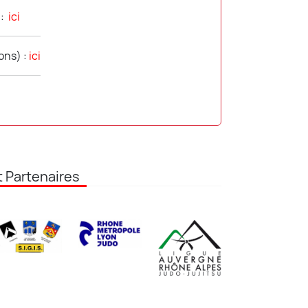
 :
ici
ons) :
ici
 Partenaires