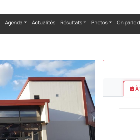
Agenda
Actualités
Résultats
Photos
On parle 
À 
Next